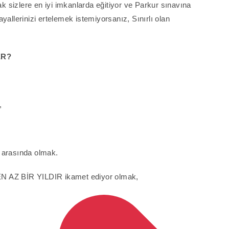
k sizlere en iyi imkanlarda eğitiyor ve Parkur sınavına
ayallerinizi ertelemek istemiyorsanız, Sınırlı olan
ER?
,
l) arasında olmak.
e EN AZ BİR YILDIR ikamet ediyor olmak,