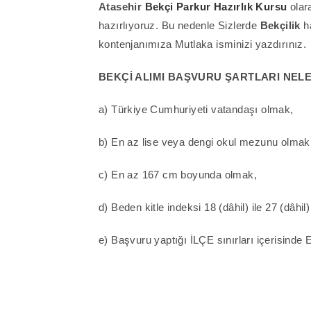
Atasehir
Bekçi Parkur Hazırlık Kursu
olara
hazırlıyoruz. Bu nedenle Sizlerde
Bekçilik
h
kontenjanımıza Mutlaka isminizi yazdırınız.
BEKÇİ ALIMI BAŞVURU ŞARTLARI NEL
a) Türkiye Cumhuriyeti vatandaşı olmak,
b) En az lise veya dengi okul mezunu olmak
c) En az 167 cm boyunda olmak,
d) Beden kitle indeksi 18 (dâhil) ile 27 (dâhi
e) Başvuru yaptığı İLÇE sınırları içerisind