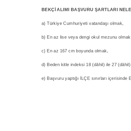
BEKÇİ ALIMI BAŞVURU ŞARTLARI NEL
a) Türkiye Cumhuriyeti vatandaşı olmak,
b) En az lise veya dengi okul mezunu olmak
c) En az 167 cm boyunda olmak,
d) Beden kitle indeksi 18 (dâhil) ile 27 (dâhi
e) Başvuru yaptığı İLÇE sınırları içerisind