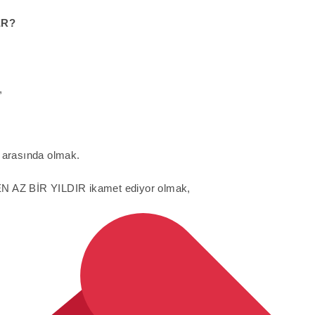
ER?
,
l) arasında olmak.
e EN AZ BİR YILDIR ikamet ediyor olmak,