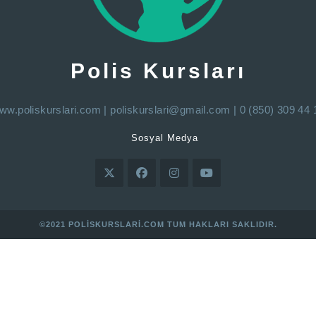
Polis Kursları
ww.poliskurslari.com
|
poliskurslari@gmail.com
| 0 (850) 309 44 
Sosyal Medya
©2021 POLISKURSLARI.COM TUM HAKLARI SAKLIDIR.