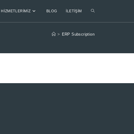
TOGGLE
HIZMETLERIMIZ
BLOG
İLETIŞIM
WEBSITE
>
ERP Subscription
SEARCH