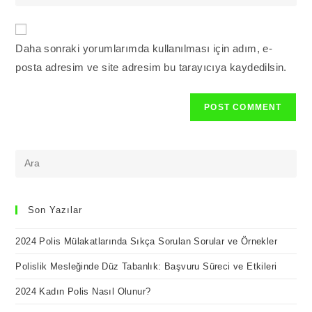
your
comment
to
website
comment
URL
Daha sonraki yorumlarımda kullanılması için adım, e-
(optional)
posta adresim ve site adresim bu tarayıcıya kaydedilsin.
Son Yazılar
2024 Polis Mülakatlarında Sıkça Sorulan Sorular ve Örnekler
Polislik Mesleğinde Düz Tabanlık: Başvuru Süreci ve Etkileri
2024 Kadın Polis Nasıl Olunur?