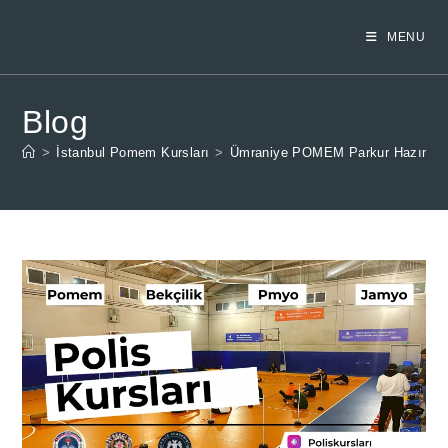
Skip
to
MENU
content
Blog
>
İstanbul Pomem Kursları
>
Ümraniye POMEM Parkur Hazırlık K