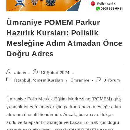
Ümraniye POMEM Parkur
Hazırlık Kursları: Polislik
Mesleğine Adım Atmadan Önce
Doğru Adres
Post
Post
admin
13 Şubat 2024
author:
published:
Post
Post
İstanbul Pomem Kursları
/
Ümraniye
0 Yorum
category:
comments:
Ümraniye Polis Meslek Eğitim Merkezi’ne (POMEM) giriş
yapmak isteyen adaylar için parkur sınavı, mesleğe adım
atmanın önemli bir adımıdır. Ancak, bu sınav oldukça
zorlu ve talepkar bir süreçtir ve başarılı olmak için doğru