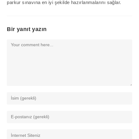
parkur sınavına en iyi şekilde hazırlanmalarını sağlar.
Bir yanıt yazın
Comment
Enter
your
name
Enter
or
your
username
email
Enter
to
address